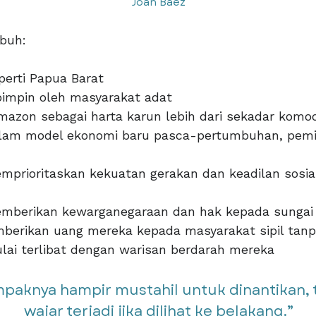
Joan Baez
mbuh:
perti Papua Barat
pimpin oleh masyarakat adat
mazon sebagai harta karun lebih dari sekadar komod
lam model ekonomi baru pasca-pertumbuhan, pemik
rioritaskan kekuatan gerakan dan keadilan sosial
mberikan kewarganegaraan dan hak kepada sungai
berikan uang mereka kepada masyarakat sipil tanp
lai terlibat dengan warisan berdarah mereka
mpaknya hampir mustahil untuk dinantikan,
wajar terjadi jika dilihat ke belakang.”​​