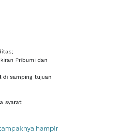
itas;
iran Pribumi dan
 di samping tujuan
a syarat
 tampaknya hampir