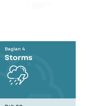
Pilih Jalanmu
Telusuri Bab
Filter Konten
Bagian 4
Storms