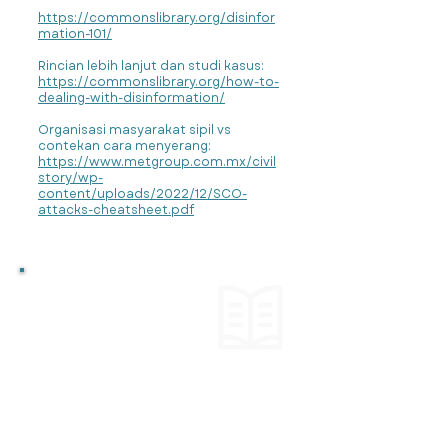
https://commonslibrary.org/disinfor
mation-101/
Rincian lebih lanjut dan studi kasus:
https://commonslibrary.org/how-to-
dealing-with-disinformation/
Organisasi masyarakat sipil vs
contekan cara menyerang:
https://www.metgroup.com.mx/civil
story/wp-
content/uploads/2022/12/SCO-
attacks-cheatsheet.pdf
CERITA
Menghadapi
tindakan keras
pemerintah,
India