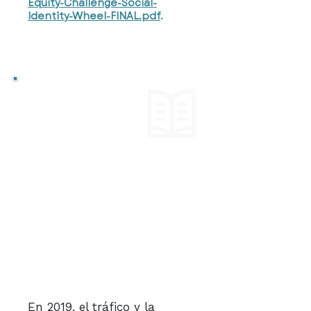
Equity-Challenge-Social-
Identity-Wheel-FINAL.pdf
.
HISTORIA
Rompiendo
barreras:
Factores
feministas en la
transformación
de la movilidad
urbana.
Bangalore, India,
2019-2023
En 2019, el tráfico y la