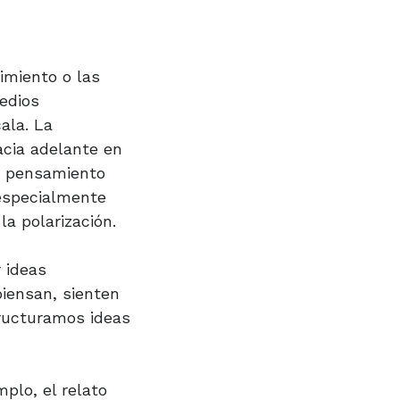
imiento o las
medios
ala. La
acia adelante en
un pensamiento
 especialmente
a polarización.
 ideas
iensan, sienten
tructuramos ideas
plo, el relato