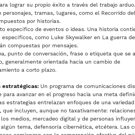
ra lograr su propio éxito a través del trabajo arduo
e personajes, tramas, lugares, como el Recorrido del
mpuestos por historias.
to específico de eventos o ideas. Una historia conti
 específicos, como Luke Skywalker en La guerra de 
stán compuestas por mensajes.
ea, punto de conversación, frase o etiqueta que se 
o, generalmente orientada hacia un cambio de
miento a corto plazo.
 estratégicas:
Un programa de comunicaciones di
 para avanzar en el progreso hacia una meta definid
las estrategias entrelazan enfoques de una variedad 
 que incluyen, aunque no taxativamente: relaciones
os medios, mercadeo digital y de personas influyen
lgún tema, defensoría cibernética, etcétera. Las 
caces comienzan con la comprensión efectiva del públ