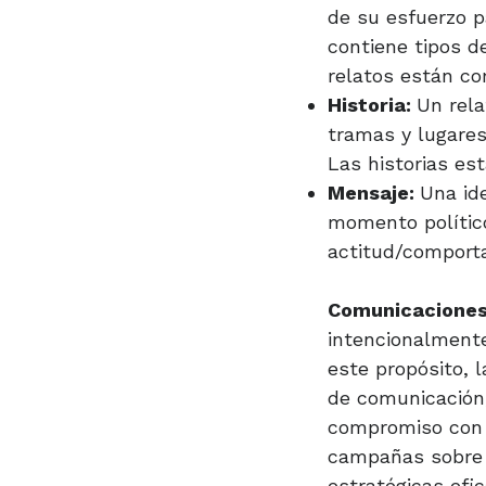
de su esfuerzo pa
contiene tipos d
relatos están co
Historia:
Un rela
tramas y lugares
Las historias e
Mensaje:
Una id
momento polític
actitud/comporta
Comunicaciones
intencionalmente
este propósito, 
de comunicación,
compromiso con l
campañas sobre a
estratégicas efi