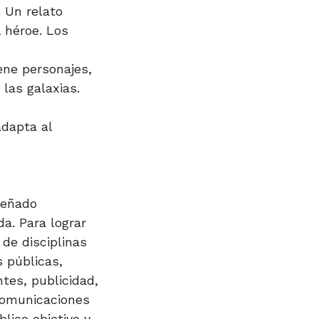
. Un relato
 héroe. Los
ene personajes,
las galaxias.
adapta al
señado
a. Para lograr
de disciplinas
 públicas,
tes, publicidad,
comunicaciones
ico objetivo y,