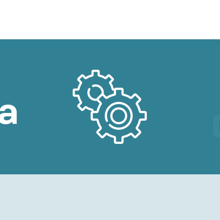
amino
Explorar capítulos
Filtro de contenido
a