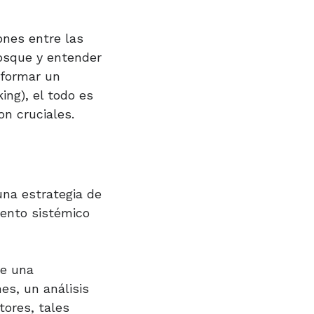
ones entre las
bosque y entender
 formar un
ing), el todo es
n cruciales.
na estrategia de
iento sistémico
de una
es, un análisis
tores, tales