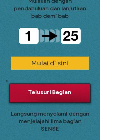
Mulailah dengan
pendahuluan dan lanjutkan
bab demi bab
Mulai di sini
Telusuri Bagian
Langsung menyelami dengan
menjelajahi lima bagian
SENSE