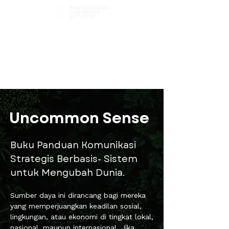
Pilih Jalanmu
Telusuri Bab
Filter Konten
Uncommon Sense
Buku Panduan Komunikasi
Strategis Berbasis- Sistem
untuk Mengubah Dunia.
Sumber daya ini dirancang bagi mereka
yang memperjuangkan keadilan sosial,
lingkungan, atau ekonomi di tingkat lokal,
nasional, maupun internasional. Jika