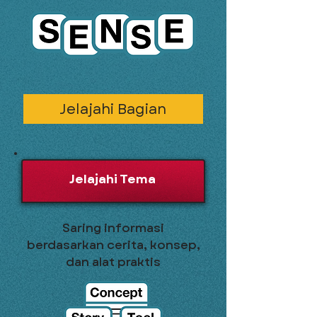
Jelajahi Bagian
Jelajahi Tema
Saring informasi
berdasarkan cerita, konsep,
dan alat praktis