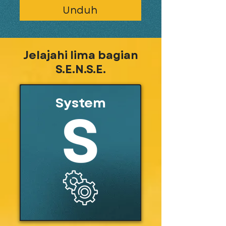
Unduh
Jelajahi lima bagian
S.E.N.S.E.
System