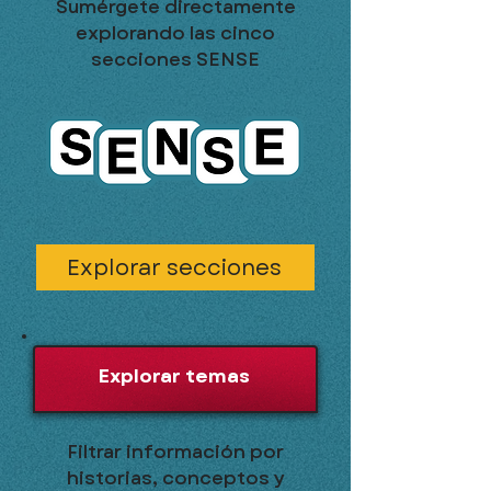
Sumérgete directamente
explorando las cinco
secciones SENSE
Explorar secciones
Explorar temas
Filtrar información por
historias, conceptos y