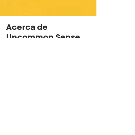
Acerca de
Uncommon Sense
La Iniciativa de Liderazgo
Multicultural es una organización
sin fines de lucro, dedicada a
construir un futuro climáticamente
seguro para todos mediante el
cultivo de un liderazgo climático
que refleje la diversidad de la
humanidad.
La Iniciativa de Liderazgo
Multicultural agradece a los más
de 120 expertos y profesionales de
la comunicación climática, en más
de 20 países, que han compartido