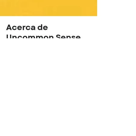
Acerca de
Uncommon Sense
La Iniciativa de Liderazgo
Multicultural es una organización
sin fines de lucro, dedicada a
construir un futuro climáticamente
seguro para todos mediante el
cultivo de un liderazgo climático
que refleje la diversidad de la
humanidad.
La Iniciativa de Liderazgo
Multicultural agradece a los más
de 120 expertos y profesionales de
la comunicación climática, en más
de 20 países, que han compartido