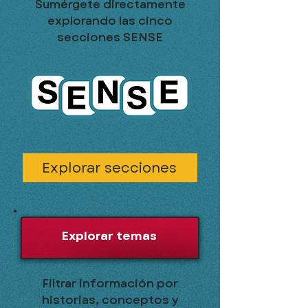
Sumérgete directamente
explorando las cinco
secciones SENSE
Explorar secciones
Explorar temas
Filtrar información por
historias, conceptos y